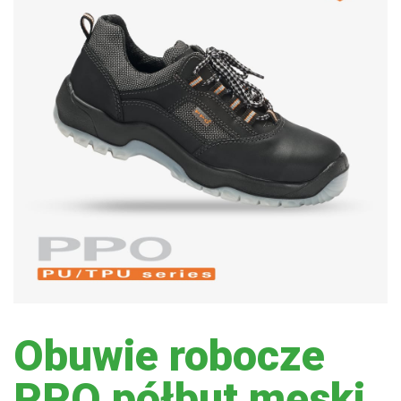
Obuwie robocze
PPO półbut męski