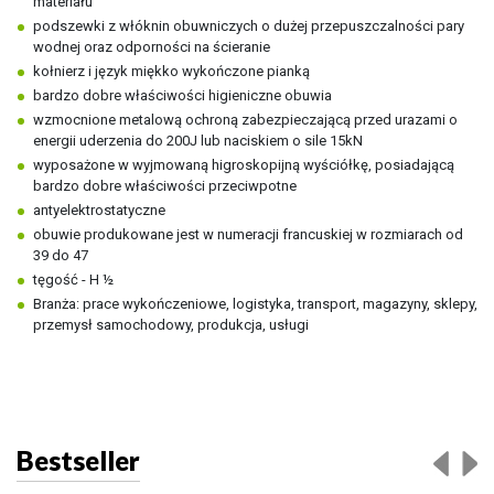
materiału
podszewki z włóknin obuwniczych o dużej przepuszczalności pary
wodnej oraz odporności na ścieranie
kołnierz i język miękko wykończone pianką
bardzo dobre właściwości higieniczne obuwia
wzmocnione metalową ochroną zabezpieczającą przed urazami o
energii uderzenia do 200J lub naciskiem o sile 15kN
wyposażone w wyjmowaną higroskopijną wyściółkę, posiadającą
bardzo dobre właściwości przeciwpotne
antyelektrostatyczne
obuwie produkowane jest w numeracji francuskiej w rozmiarach od
39 do 47
tęgość - H ½
Branża:
prace wykończeniowe, logistyka, transport, magazyny, sklepy,
przemysł samochodowy, produkcja, usługi
Bestseller