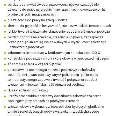
bardzo dobre właściwości przeciwpoślizgowe, szczególnie
zalecane do pracy na gładkich nawierzchniach nowoczesnych hal
produkcyjnych i magazynowych
nie zalecane do pracy na śniegu i lodzie
doskonała giętkość i elastyczność, również w niskich temperaturach
lekkie, trwałe i wytrzymałe, skutecznie łagodzi nierówności podłoża
bardzo odporne na ścieranie, przecięcia i pękanie, zabezpiecza
przed pogłębianiem się rys powstałych w wyniku mechanicznego
uszkodzenia podeszwy
odporne na temperaturę w krótkotrwałym kontakcie do 120°C
konstrukcja podeszwy chroni skórę obuwia w jego przedniej części
absorpcja energii w części piętowej
zastosowana technologia łączenia podeszwy z cholewką –
bezpośredni, dwustopniowy wtrysk poliuretanu i poliuretanu
termoplastycznego zapewnia trwałość połączenia spodu z
wierzchem i nieprzemakalność obuwia od podłoża
duża stabilność podeszwy
urzeźbienie czubka podeszwy dodatkowo zabezpiecza przed
poślizgiem przy pracach na pochyłych terenach
wierzch obuwia wykonany z licowych skór bydlęcych gładkich o
zmniejszonej absorpcji wody z wstawkami z oddychającego