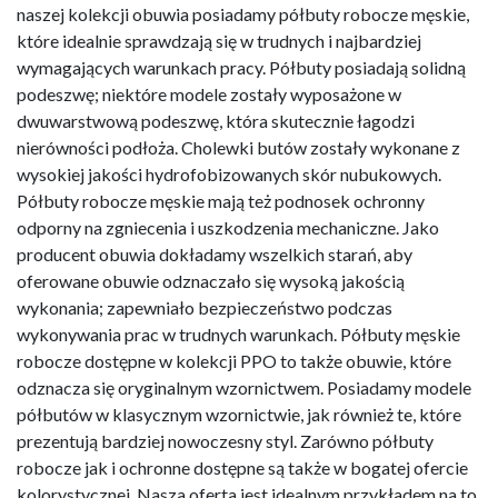
naszej kolekcji obuwia posiadamy półbuty robocze męskie,
które idealnie sprawdzają się w trudnych i najbardziej
wymagających warunkach pracy. Półbuty posiadają solidną
podeszwę; niektóre modele zostały wyposażone w
dwuwarstwową podeszwę, która skutecznie łagodzi
nierówności podłoża. Cholewki butów zostały wykonane z
wysokiej jakości hydrofobizowanych skór nubukowych.
Półbuty robocze męskie mają też podnosek ochronny
odporny na zgniecenia i uszkodzenia mechaniczne. Jako
producent obuwia dokładamy wszelkich starań, aby
oferowane obuwie odznaczało się wysoką jakością
wykonania; zapewniało bezpieczeństwo podczas
wykonywania prac w trudnych warunkach. Półbuty męskie
robocze dostępne w kolekcji PPO to także obuwie, które
odznacza się oryginalnym wzornictwem. Posiadamy modele
półbutów w klasycznym wzornictwie, jak również te, które
prezentują bardziej nowoczesny styl. Zarówno półbuty
robocze jak i ochronne dostępne są także w bogatej ofercie
kolorystycznej. Nasza oferta jest idealnym przykładem na to,