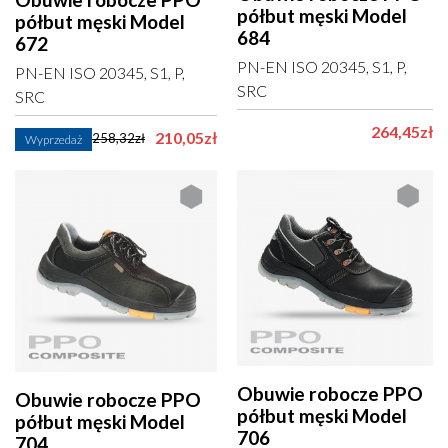
półbut męski Model
półbut męski Model
684
672
PN-EN ISO 20345, S1, P,
PN-EN ISO 20345, S1, P,
SRC
SRC
264,45zł
210,05zł
258,32zł
Wyprzedaż
Obuwie robocze PPO
Obuwie robocze PPO
półbut męski Model
półbut męski Model
706
704