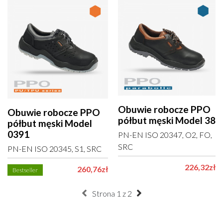
Obuwie robocze PPO
Obuwie robocze PPO
półbut męski Model 38
półbut męski Model
0391
PN-EN ISO 20347, O2, FO,
SRC
PN-EN ISO 20345, S1, SRC
226,32zł
260,76zł
Bestseller
Strona 1 z 2