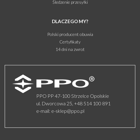
Śledzenie przesyłki
DLACZEGO MY?
Polski producent obuwia
Certyfikaty
14 dni na zwrot
PPO PP 47-100 Strzelce Opolskie
ul. Dworcowa 25,
+48 514 100 891
e-mail:
e-sklep@ppo.pl