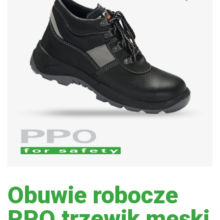
Obuwie robocze
PPO trzewik męski