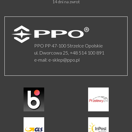
14 dni na zwrot
PPO PP 47-100 Strzelce Opolskie
ul. Dworcowa 25,
+48 514 100 891
e-mail:
e-sklep@ppo.pl