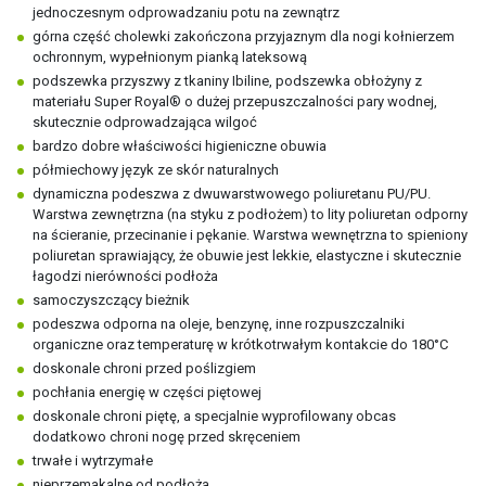
jednoczesnym odprowadzaniu potu na zewnątrz
górna część cholewki zakończona przyjaznym dla nogi kołnierzem
ochronnym, wypełnionym pianką lateksową
podszewka przyszwy z tkaniny Ibiline, podszewka obłożyny z
materiału Super Royal® o dużej przepuszczalności pary wodnej,
skutecznie odprowadzająca wilgoć
bardzo dobre właściwości higieniczne obuwia
półmiechowy język ze skór naturalnych
dynamiczna podeszwa z dwuwarstwowego poliuretanu PU/PU.
Warstwa zewnętrzna (na styku z podłożem) to lity poliuretan odporny
na ścieranie, przecinanie i pękanie. Warstwa wewnętrzna to spieniony
poliuretan sprawiający, że obuwie jest lekkie, elastyczne i skutecznie
łagodzi nierówności podłoża
samoczyszczący bieżnik
podeszwa odporna na oleje, benzynę, inne rozpuszczalniki
organiczne oraz temperaturę w krótkotrwałym kontakcie do 180°C
doskonale chroni przed poślizgiem
pochłania energię w części piętowej
doskonale chroni piętę, a specjalnie wyprofilowany obcas
dodatkowo chroni nogę przed skręceniem
trwałe i wytrzymałe
nieprzemakalne od podłoża