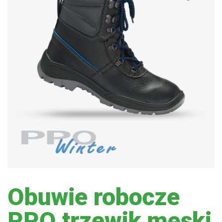
Obuwie robocze
PPO trzewik męski