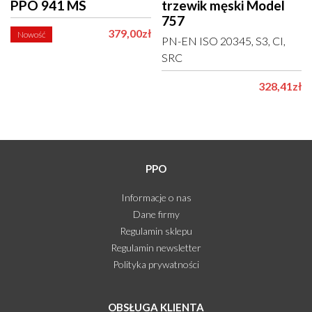
PPO 941 MS
trzewik męski Model
757
379,00zł
Nowość
PN-EN ISO 20345, S3, CI,
SRC
328,41zł
PPO
Informacje o nas
Dane firmy
Regulamin sklepu
Regulamin newsletter
Polityka prywatności
OBSŁUGA KLIENTA