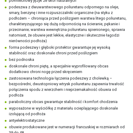
półmiechowy język ze skór naturalnych
podeszwa z dwuwarstwowego poliuretanu odpornego na oleje,
smary, benzynę i inne rozpuszczalniki organiczne (na styku z
podłożem – chroniąca przed poślizgiem warstwa litego poliuretanu,
charakteryzującego się dużą odpornością na ścieranie, pękanie i
przecinanie; warstwa wewnętrzna poliuretanu spienionego, sprawia
natomiast, że obuwie jest lekkie, elastyczne i skutecznie łagodzi
nierówności podłoża)
forma podeszwy i głęboki protektor gwarantuje jej wysoką
stabilność oraz doskonale chroni przed poślizgiem
bez podnoska
doskonale chroni piętę, a specjalnie wyprofilowany obcas
dodatkowo chroni nogę przed skręceniem
zastosowana technologia łączenia podeszwy z cholewką –
bezpośredni, dwustopniowy wtrysk poliuretanu zapewnia trwałość
połączenia spodu z wierzchem i nieprzemakalność obuwia od
podłoża
paraboliczny obcas gwarantuje stabilność i komfort chodzenia
wyposażone w wyściółkę z materiału ocieplającego doskonale
izolującą od podłoża
antyelektrostatyczne
obuwie produkowane jest w numeracji francuskiej w rozmiarach od
39 do 48