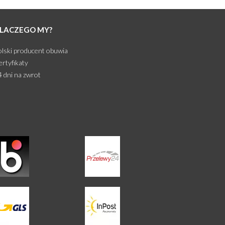
LACZEGO MY?
olski producent obuwia
ertyfikaty
4 dni na zwrot