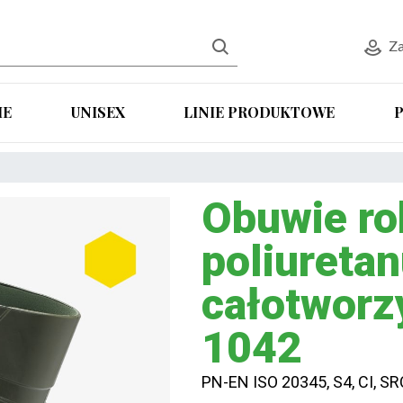
Za
IE
UNISEX
LINIE PRODUKTOWE
Obuwie ro
poliureta
całotwor
1042
PN-EN ISO 20345, S4, CI, SR