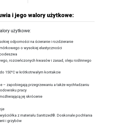
wia i jego walory użytkowe:
alory użytkowe:
okiej odporności na ścieranie i rozdzieranie
omórkowego o wysokiej elastyczności
 podeszwa
wego, rozcieńczonych kwasów i zasad, oleju roślinnego
do 150°C w krótkotrwałym kontakcie
ne – zapobiegają przegrzewaniu a także wychładzaniu
rodowisku pracy
ożliwiającą jej skrócenie
oje
 wyściółka z materiału Sanitized®. Doskonale pochłania
rii i grzybów