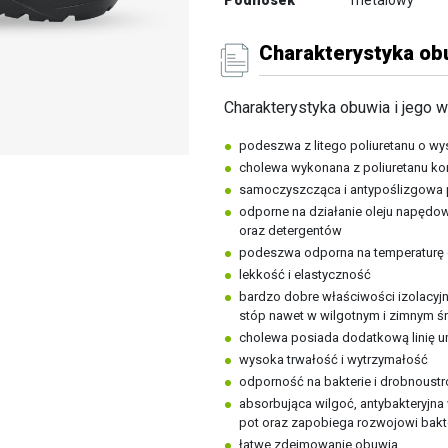
Podnosek
metalowy
Charakterystyka obu
Charakterystyka obuwia i jego w
podeszwa z litego poliuretanu o wys
cholewa wykonana z poliuretanu k
samoczyszcząca i antypoślizgowa
odporne na działanie oleju napędo
oraz detergentów
podeszwa odporna na temperaturę 
lekkość i elastyczność
bardzo dobre właściwości izolacyj
stóp nawet w wilgotnym i zimnym ś
cholewa posiada dodatkową linię um
wysoka trwałość i wytrzymałość
odporność na bakterie i drobnoustr
absorbująca wilgoć, antybakteryjna
pot oraz zapobiega rozwojowi bakte
łatwe zdejmowanie obuwia