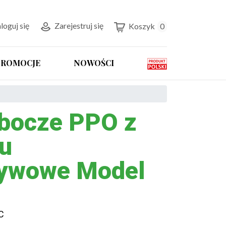
loguj się
Zarejestruj się
Koszyk
0
PROMOCJE
NOWOŚCI
bocze PPO z
nu
zywowe Model
C