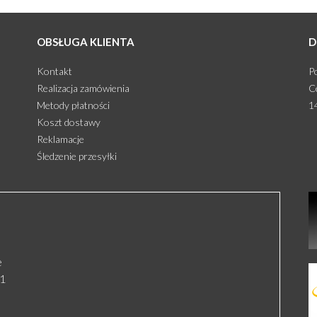
OBSŁUGA KLIENTA
D
Kontakt
P
Realizacja zamówienia
C
Metody płatności
1
Koszt dostawy
Reklamacje
Śledzenie przesyłki
e
91