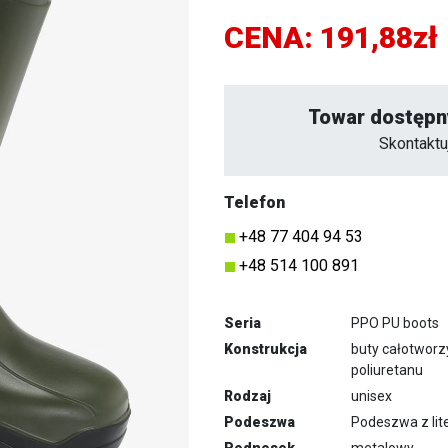
CENA:
191,88zł
Towar dostępn
Skontaktu
Telefon
+48 77 404 94 53
+48 514 100 891
Seria
PPO PU boots
Konstrukcja
buty całotwor
poliuretanu
Rodzaj
unisex
Podeszwa
Podeszwa z lit