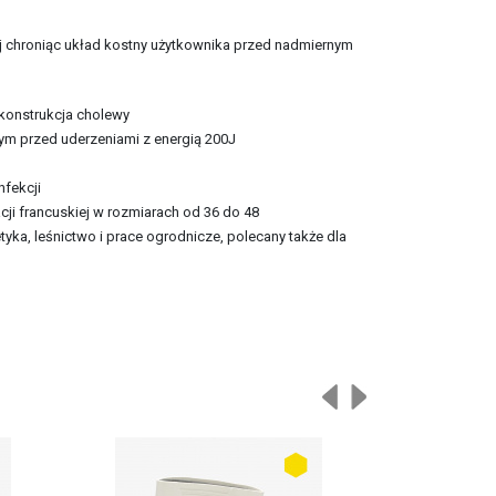
j chroniąc układ kostny użytkownika przed nadmiernym
konstrukcja cholewy
m przed uderzeniami z energią 200J
nfekcji
ji francuskiej w rozmiarach od 36 do 48
tyka, leśnictwo i prace ogrodnicze, polecany także dla