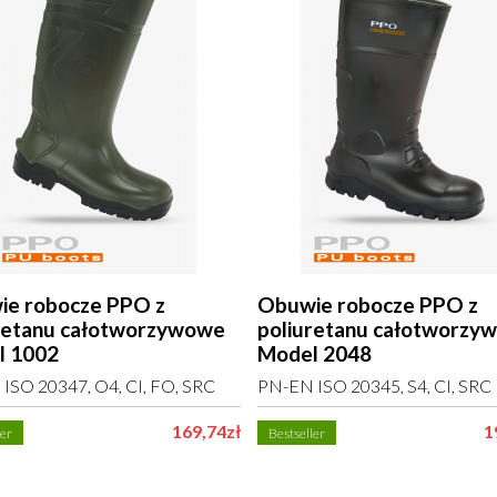
e robocze PPO z
Obuwie robocze PPO z
retanu całotworzywowe
poliuretanu całotworzy
l 1002
Model 2048
ISO 20347, O4, CI, FO, SRC
PN-EN ISO 20345, S4, CI, SRC
169,74zł
1
ler
Bestseller