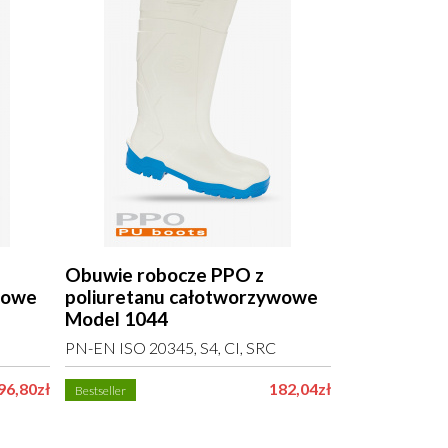
Obuwie robocze PPO z
Obuwie rob
wowe
poliuretanu całotworzywowe
poliuretan
Model 1044
Model 200
PN-EN ISO 20345, S4, CI, SRC
PN-EN ISO 203
96,80zł
182,04zł
Bestseller
Wyprzedaż