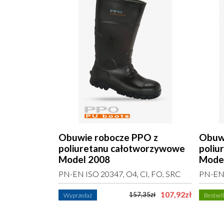
PO z
Obuwie robocze PPO z
Obuwi
tworzywowe
poliuretanu całotworzywowe
poliu
Model 2008
Mode
CI, SRC
PN-EN ISO 20347, O4, CI, FO, SRC
PN-EN 
182,04zł
107,92zł
157,35zł
Wyprzedaż
Bestsel