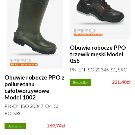
Obuwie robocze PPO
trzewik męski Model
055
PN-EN ISO 20345, S1, SRC
Obuwie robocze PPO z
221,40zł
Bestseller
poliuretanu
całotworzywowe
Model 1002
PN-EN ISO 20347, O4, CI,
FO, SRC
169,74zł
Bestseller