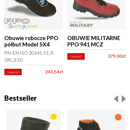
Obuwie robocze PPO
OBUWIE MILITARNE
półbut Model SX4
PPO 941 MCZ
PN-EN ISO 20345, S1, P,
379,00zł
Nowość
SRC,ESD
243,54zł
Nowość
Bestseller